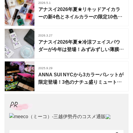
2026.5.1
アナスイ2026年夏★リキッドアイカラ
ーの新4色とネイルカラーの限定10色が
登場
2026.3.27
アナスイ2026年夏★冷涼フェイスパウ
ダーが今年は登場！みずみずしい薄膜
UVベースも
2025.9.29
ANNA SUI NYCから3カラーパレットが
限定登場！3色のナチュ盛りミュートカ
ラー
PR