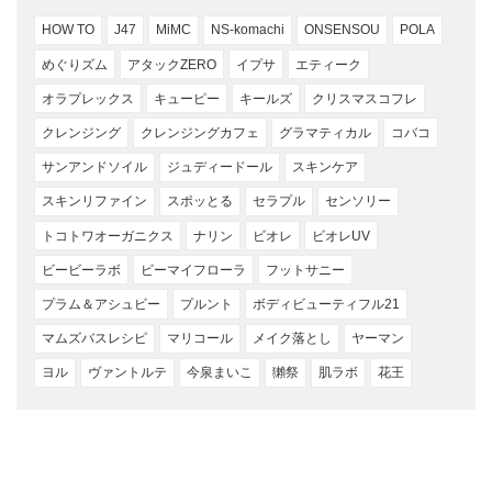
HOW TO
J47
MiMC
NS-komachi
ONSENSOU
POLA
めぐりズム
アタックZERO
イプサ
エティーク
オラプレックス
キューピー
キールズ
クリスマスコフレ
クレンジング
クレンジングカフェ
グラマティカル
コバコ
サンアンドソイル
ジュディードール
スキンケア
スキンリファイン
スポッとる
セラプル
センソリー
トコトワオーガニクス
ナリン
ビオレ
ビオレUV
ビービーラボ
ビーマイフローラ
フットサニー
プラム＆アシュビー
プルント
ボディビューティフル21
マムズバスレシピ
マリコール
メイク落とし
ヤーマン
ヨル
ヴァントルテ
今泉まいこ
獺祭
肌ラボ
花王