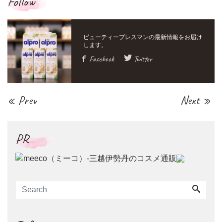
Follow
Facebook
Twitter
« Prev
Next »
PR