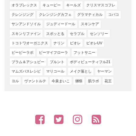
オラプレックス
キューピー
キールズ
クリスマスコフレ
クレンジング
クレンジングカフェ
グラマティカル
コバコ
サンアンドソイル
ジュディードール
スキンケア
スキンリファイン
スポッとる
セラプル
センソリー
トコトワオーガニクス
ナリン
ビオレ
ビオレUV
ビービーラボ
ビーマイフローラ
フットサニー
プラム＆アシュビー
プルント
ボディビューティフル21
マムズバスレシピ
マリコール
メイク落とし
ヤーマン
ヨル
ヴァントルテ
今泉まいこ
獺祭
肌ラボ
花王