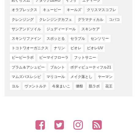
めぐりズム
アタックZERO
イプサ
エティーク
オラプレックス
キューピー
キールズ
クリスマスコフレ
クレンジング
クレンジングカフェ
グラマティカル
コバコ
サンアンドソイル
ジュディードール
スキンケア
スキンリファイン
スポッとる
セラプル
センソリー
トコトワオーガニクス
ナリン
ビオレ
ビオレUV
ビービーラボ
ビーマイフローラ
フットサニー
プラム＆アシュビー
プルント
ボディビューティフル21
マムズバスレシピ
マリコール
メイク落とし
ヤーマン
ヨル
ヴァントルテ
今泉まいこ
獺祭
肌ラボ
花王