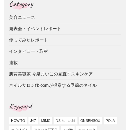
Category
美容ニュース
発表会・イベントレポート
使ってみたレポート
インタビュー・取材
連載
肌育美容家 今泉まいこの見直すスキンケア
ネイルサロンf’bloomが提案する季節のネイル
Keyword
HOW TO
J47
MiMC
NS-komachi
ONSENSOU
POLA
めぐりズム
アタックZERO
イプサ
エティーク