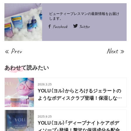
Facebook
Twitter
« Prev
Next »
あわせて読みたい
2026.3.25
YOLU（ヨル）からとろけるジェラートの
ようなボディスクラブ登場！保湿しなが
らケア
2025.9.25
YOLU（ヨル）「ディープナイトケアボデ
ィソープ」登場！贅沢な保湿成分を配合