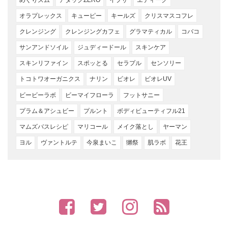
オラプレックス
キューピー
キールズ
クリスマスコフレ
クレンジング
クレンジングカフェ
グラマティカル
コバコ
サンアンドソイル
ジュディードール
スキンケア
スキンリファイン
スポッとる
セラプル
センソリー
トコトワオーガニクス
ナリン
ビオレ
ビオレUV
ビービーラボ
ビーマイフローラ
フットサニー
プラム＆アシュビー
プルント
ボディビューティフル21
マムズバスレシピ
マリコール
メイク落とし
ヤーマン
ヨル
ヴァントルテ
今泉まいこ
獺祭
肌ラボ
花王