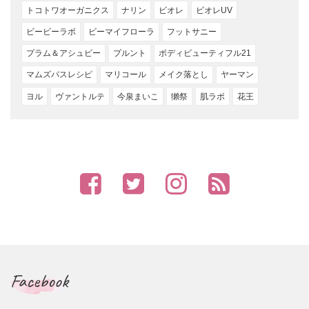
トコトワオーガニクス
ナリン
ビオレ
ビオレUV
ビービーラボ
ビーマイフローラ
フットサニー
プラム＆アシュビー
プルント
ボディビューティフル21
マムズバスレシピ
マリコール
メイク落とし
ヤーマン
ヨル
ヴァントルテ
今泉まいこ
獺祭
肌ラボ
花王
Facebook