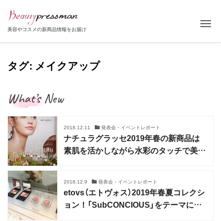
Tog
美容やコスメの新商品情報をお届け
タグ: メイクアップ
What’s New
2018.12.11
発表会・イベントレポート
ナチュラグラッセ2019年春の新商品は
素肌を活かしながら水彩のタッチで美し
さを引き出す
2018.12.9
発表会・イベントレポート
etovs（エトヴォス）2019年春夏コレクシ
ョン！「SubCONCIOUS」をテーマにフ
ァンデーションやアイシャドウが登場