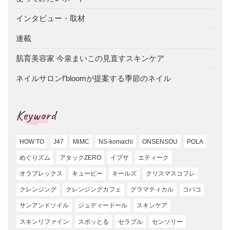
インタビュー・取材
連載
肌育美容家 今泉まいこの見直すスキンケア
ネイルサロンf’bloomが提案する季節のネイル
Keyword
HOW TO
J47
MiMC
NS-komachi
ONSENSOU
POLA
めぐりズム
アタックZERO
イプサ
エティーク
オラプレックス
キューピー
キールズ
クリスマスコフレ
クレンジング
クレンジングカフェ
グラマティカル
コバコ
サンアンドソイル
ジュディードール
スキンケア
スキンリファイン
スポッとる
セラプル
センソリー