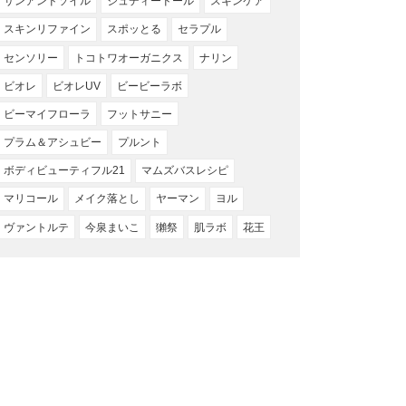
サンアンドソイル
ジュディードール
スキンケア
スキンリファイン
スポッとる
セラプル
センソリー
トコトワオーガニクス
ナリン
ビオレ
ビオレUV
ビービーラボ
ビーマイフローラ
フットサニー
プラム＆アシュビー
プルント
ボディビューティフル21
マムズバスレシピ
マリコール
メイク落とし
ヤーマン
ヨル
ヴァントルテ
今泉まいこ
獺祭
肌ラボ
花王