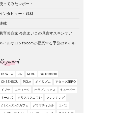
使ってみたレポート
インタビュー・取材
連載
肌育美容家 今泉まいこの見直すスキンケア
ネイルサロンf’bloomが提案する季節のネイル
Keyword
HOW TO
J47
MiMC
NS-komachi
ONSENSOU
POLA
めぐりズム
アタックZERO
イプサ
エティーク
オラプレックス
キューピー
キールズ
クリスマスコフレ
クレンジング
クレンジングカフェ
グラマティカル
コバコ