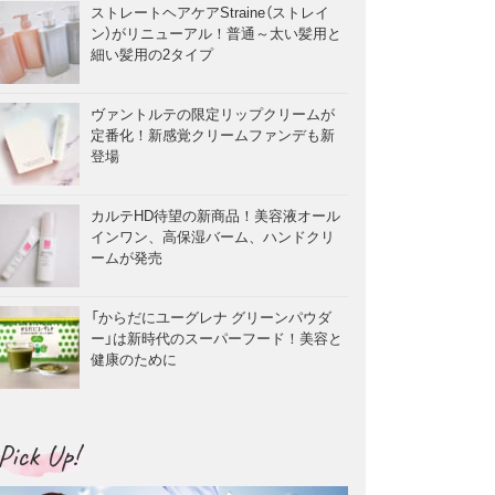
ストレートヘアケアStraine（ストレイ
ン）がリニューアル！普通～太い髪用と
細い髪用の2タイプ
ヴァントルテの限定リップクリームが
定番化！新感覚クリームファンデも新
登場
カルテHD待望の新商品！美容液オール
インワン、高保湿バーム、ハンドクリ
ームが発売
「からだにユーグレナ グリーンパウダ
ー」は新時代のスーパーフード！美容と
健康のために
Pick Up!