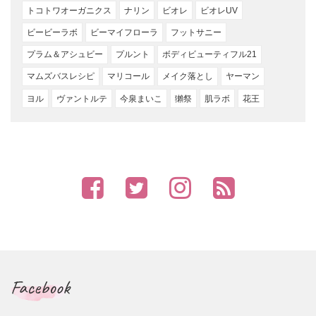
トコトワオーガニクス
ナリン
ビオレ
ビオレUV
ビービーラボ
ビーマイフローラ
フットサニー
プラム＆アシュビー
プルント
ボディビューティフル21
マムズバスレシピ
マリコール
メイク落とし
ヤーマン
ヨル
ヴァントルテ
今泉まいこ
獺祭
肌ラボ
花王
Facebook