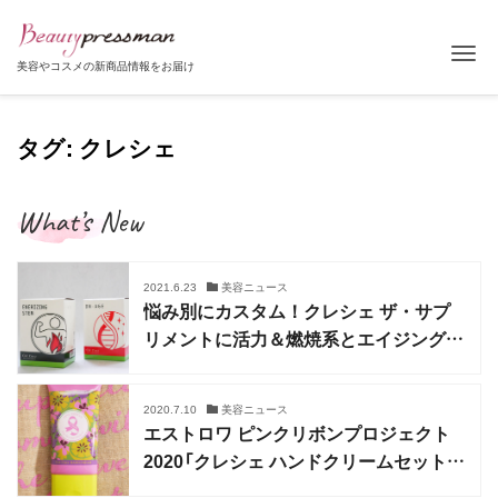
Tog
美容やコスメの新商品情報をお届け
タグ: クレシェ
What’s New
2021.6.23
美容ニュース
悩み別にカスタム！クレシェ ザ・サプ
リメントに活力＆燃焼系とエイジングケ
アが追加
2020.7.10
美容ニュース
エストロワ ピンクリボンプロジェクト
2020「クレシェ ハンドクリームセット」
数量限定発売