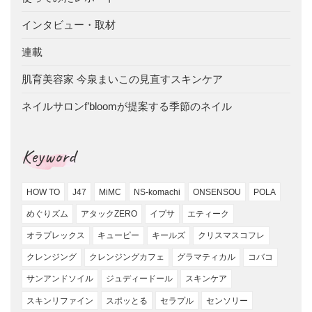
インタビュー・取材
連載
肌育美容家 今泉まいこの見直すスキンケア
ネイルサロンf’bloomが提案する季節のネイル
Keyword
HOW TO
J47
MiMC
NS-komachi
ONSENSOU
POLA
めぐりズム
アタックZERO
イプサ
エティーク
オラプレックス
キューピー
キールズ
クリスマスコフレ
クレンジング
クレンジングカフェ
グラマティカル
コバコ
サンアンドソイル
ジュディードール
スキンケア
スキンリファイン
スポッとる
セラプル
センソリー