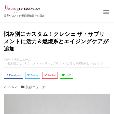
Tog
美容やコスメの新商品情報をお届け
悩み別にカスタム！クレシェ ザ・サプリ
メントに活力＆燃焼系とエイジングケアが
追加
TOP
美容ニュース
悩み別にカスタム！クレシェ ザ・サプリメントに活力＆燃焼系とエイジングケアが追加
Facebook
Twitter
Pocket
LINE
2021.6.23
美容ニュース