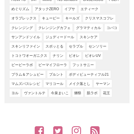
めぐりズム
アタックZERO
イプサ
エティーク
オラプレックス
キューピー
キールズ
クリスマスコフレ
クレンジング
クレンジングカフェ
グラマティカル
コバコ
サンアンドソイル
ジュディードール
スキンケア
スキンリファイン
スポッとる
セラプル
センソリー
トコトワオーガニクス
ナリン
ビオレ
ビオレUV
ビービーラボ
ビーマイフローラ
フットサニー
プラム＆アシュビー
プルント
ボディビューティフル21
マムズバスレシピ
マリコール
メイク落とし
ヤーマン
ヨル
ヴァントルテ
今泉まいこ
獺祭
肌ラボ
花王