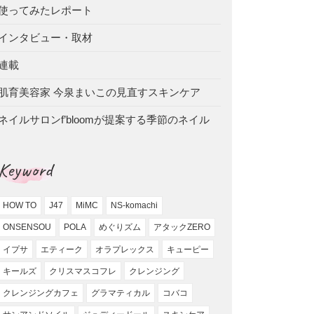
使ってみたレポート
インタビュー・取材
連載
肌育美容家 今泉まいこの見直すスキンケア
ネイルサロンf’bloomが提案する季節のネイル
Keyword
HOW TO
J47
MiMC
NS-komachi
ONSENSOU
POLA
めぐりズム
アタックZERO
イプサ
エティーク
オラプレックス
キューピー
キールズ
クリスマスコフレ
クレンジング
クレンジングカフェ
グラマティカル
コバコ