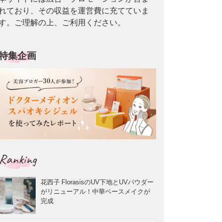
れており、その収益を運営費に充てていま
す。ご理解の上、ご利用ください。
特集企画
Ranking
花西子 FlorasisのUV下地とUVパウダー
がリニューアル！中華ベースメイクが
完成