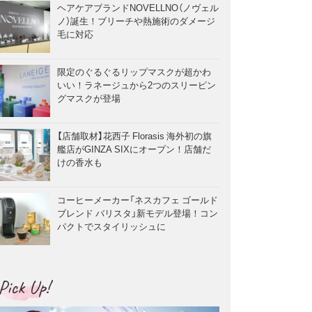
ヘアケアブランドNOVELLNO（ノヴェル
ノ）誕生！ブリーチや熱施術のダメージ
毛に対応
限定のぐるぐるリップマスクが超かわ
いい！ラネージュから2つのスリーピン
グマスクが登場
【店舗取材】花西子 Florasis 海外初の旗
艦店がGINZA SIXにオープン！店舗だ
けの香水も
コーヒーメーカー「ネスカフェ ゴールド
ブレンド バリスタ」新モデル登場！コン
パクトでスタイリッシュに
Pick Up!