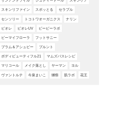
サンアンドソイル
ジュディードール
スキンケア
スキンリファイン
スポッとる
セラプル
センソリー
トコトワオーガニクス
ナリン
ビオレ
ビオレUV
ビービーラボ
ビーマイフローラ
フットサニー
プラム＆アシュビー
プルント
ボディビューティフル21
マムズバスレシピ
マリコール
メイク落とし
ヤーマン
ヨル
ヴァントルテ
今泉まいこ
獺祭
肌ラボ
花王