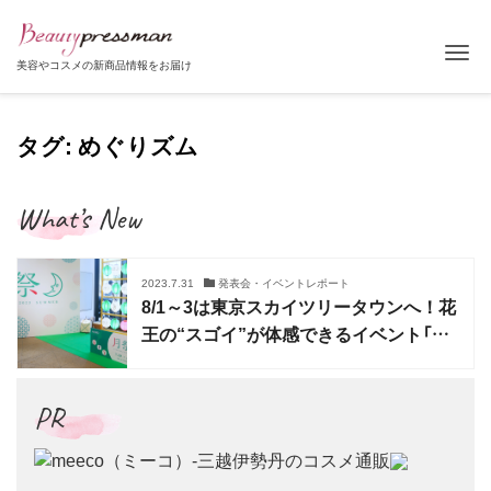
Tog
美容やコスメの新商品情報をお届け
タグ: めぐりズム
What’s New
2023.7.31
発表会・イベントレポート
8/1～3は東京スカイツリータウンへ！花
王の“スゴイ”が体感できるイベント「月
祭」開催
PR