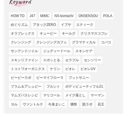
Keyword
HOW TO
J47
MiMC
NS-komachi
ONSENSOU
POLA
めぐりズム
アタックZERO
イプサ
エティーク
オラプレックス
キューピー
キールズ
クリスマスコフレ
クレンジング
クレンジングカフェ
グラマティカル
コバコ
サンアンドソイル
ジュディードール
スキンケア
スキンリファイン
スポッとる
セラプル
センソリー
トコトワオーガニクス
ナリン
ビオレ
ビオレUV
ビービーラボ
ビーマイフローラ
フットサニー
プラム＆アシュビー
プルント
ボディビューティフル21
マムズバスレシピ
マリコール
メイク落とし
ヤーマン
ヨル
ヴァントルテ
今泉まいこ
獺祭
肌ラボ
花王