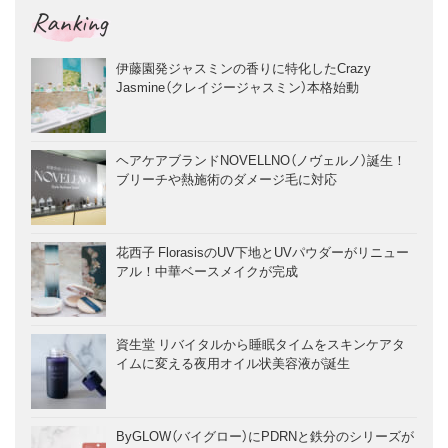
Ranking
伊藤園発ジャスミンの香りに特化したCrazy
Jasmine（クレイジージャスミン）本格始動
ヘアケアブランドNOVELLNO（ノヴェルノ）誕生！
ブリーチや熱施術のダメージ毛に対応
花西子 FlorasisのUV下地とUVパウダーがリニュー
アル！中華ベースメイクが完成
資生堂 リバイタルから睡眠タイムをスキンケアタ
イムに変える夜用オイル状美容液が誕生
ByGLOW（バイグロー）にPDRNと鉄分のシリーズが