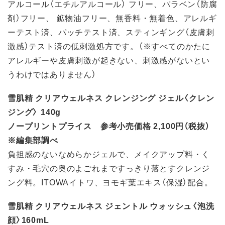
アルコール（エチルアルコール） フリー、パラベン（防腐
剤）フリー、 鉱物油フリー、無香料・無着色、アレルギ
ーテスト済、パッチテスト済、スティンギング（皮膚刺
激感）テスト済の低刺激処方です。（※すべてのかたに
アレルギーや皮膚刺激が起きない、刺激感がないとい
うわけではありません）
雪肌精 クリアウェルネス クレンジング ジェル〈クレン
ジング〉 140g
ノープリントプライス 参考小売価格 2,100円（税抜）
※編集部調べ
負担感のないなめらかジェルで、メイクアップ料・く
すみ・毛穴の奥のよごれまですっきり落とすクレンジ
ング料。ITOWAイトワ、ヨモギ葉エキス（保湿）配合。
雪肌精 クリアウェルネス ジェントル ウォッシュ〈泡洗
顔〉160mL