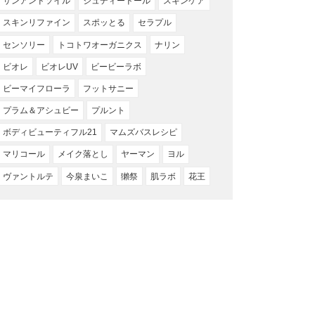
サンアンドソイル
ジュディードール
スキンケア
スキンリファイン
スポッとる
セラプル
センソリー
トコトワオーガニクス
ナリン
ビオレ
ビオレUV
ビービーラボ
ビーマイフローラ
フットサニー
プラム＆アシュビー
プルント
ボディビューティフル21
マムズバスレシピ
マリコール
メイク落とし
ヤーマン
ヨル
ヴァントルテ
今泉まいこ
獺祭
肌ラボ
花王