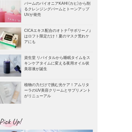
バームのパイオニアKAHI（カヒ）から削
るクレンジングバームとトーンアップ
UVが発売
CICAエキス配合のオトナ「サボリーノ」
はロフト限定だけ！夏のマスク荒れケ
アにも
資生堂 リバイタルから睡眠タイムをス
キンケアタイムに変える夜用オイル状
美容液が誕生
植物の力だけで挑む光ケア！アムリタ
ーラのUV美容クリームとサプリメント
がリニューアル
Pick Up!