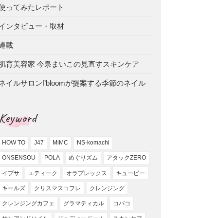
使ってみたレポート
インタビュー・取材
連載
肌育美容家 今泉まいこの見直すスキンケア
ネイルサロンf’bloomが提案する季節のネイル
Keyword
HOW TO
J47
MiMC
NS-komachi
ONSENSOU
POLA
めぐりズム
アタックZERO
イプサ
エティーク
オラプレックス
キューピー
キールズ
クリスマスコフレ
クレンジング
クレンジングカフェ
グラマティカル
コバコ