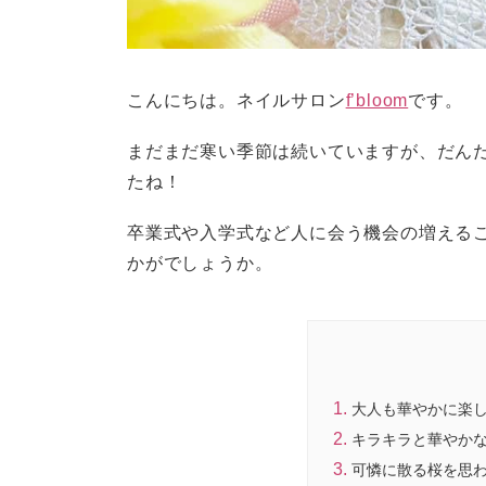
こんにちは。ネイルサロン
f’bloom
です。
まだまだ寒い季節は続いていますが、だん
たね！
卒業式や入学式など人に会う機会の増える
かがでしょうか。
大人も華やかに楽
キラキラと華やか
可憐に散る桜を思