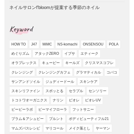
ネイルサロンf’bloomが提案する季節のネイル
Keyword
HOW TO
J47
MiMC
NS-komachi
ONSENSOU
POLA
めぐりズム
アタックZERO
イプサ
エティーク
オラプレックス
キューピー
キールズ
クリスマスコフレ
クレンジング
クレンジングカフェ
グラマティカル
コバコ
サンアンドソイル
ジュディードール
スキンケア
スキンリファイン
スポッとる
セラプル
センソリー
トコトワオーガニクス
ナリン
ビオレ
ビオレUV
ビービーラボ
ビーマイフローラ
フットサニー
プラム＆アシュビー
プルント
ボディビューティフル21
マムズバスレシピ
マリコール
メイク落とし
ヤーマン