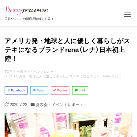
Tog
美容やコスメの新商品情報をお届け
アメリカ発・地球と人に優しく暮らしがス
テキになるブランドrena（レナ）日本初上
陸！
TOP
発表会・イベントレポート
アメリカ発・地球と人に優しく暮らしがステキになるブランドrena（レナ）日本初上陸！
Facebook
Twitter
Pocket
LINE
2020.7.23
発表会・イベントレポート