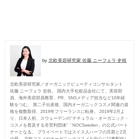
北欧美容研究家 佐藤 ニーフェラ 史枝
北欧美容研究家／オーガニックビューティコンサルタント
佐藤 ニーフェラ 史枝。 国内大手化粧品会社にて、美容部
員、海外美容部員教育、PR、SNSメディア担当など10年経
験をつむ。 第二子出産後、国内オーガニックコスメ関連の資
格を複数取得、2019年フリーランスに転身。 2019年2月よ
り、日本人初、スウェーデンの”ナチュラル・オーガニック・
コスメを普及する非営利団体”「NOCSweden」の公式パート
ナーとなる。 プライベートではスイス人ハーフの旦那と2児
の母。 北欧コスメやオーガニックコスメを中心に記事配信し