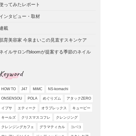
使ってみたレポート
インタビュー・取材
連載
肌育美容家 今泉まいこの見直すスキンケア
ネイルサロンf’bloomが提案する季節のネイル
Keyword
HOW TO
J47
MiMC
NS-komachi
ONSENSOU
POLA
めぐりズム
アタックZERO
イプサ
エティーク
オラプレックス
キューピー
キールズ
クリスマスコフレ
クレンジング
クレンジングカフェ
グラマティカル
コバコ