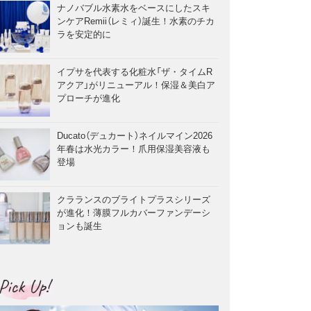
ナノバブル水素水をベースにしたスキ
ンケアRemii（レミィ）誕生！水素のチカ
ラを安定的に
イプサを代表する化粧水「ザ・タイムR
アクア」がリニューアル！保湿＆美白ア
プローチが進化
Ducato（デュカート）ネイルマイン2026
年春は水光カラー！爪用保湿美容液も
登場
クラランスのブライトプラスシリーズ
が進化！薄膜フルカバーファンデーシ
ョンも誕生
Pick Up!