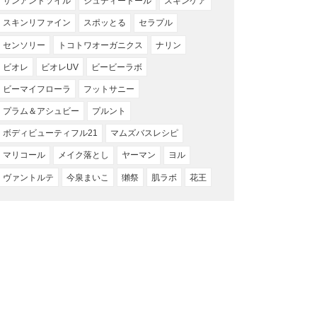
サンアンドソイル
ジュディードール
スキンケア
スキンリファイン
スポッとる
セラプル
センソリー
トコトワオーガニクス
ナリン
ビオレ
ビオレUV
ビービーラボ
ビーマイフローラ
フットサニー
プラム＆アシュビー
プルント
ボディビューティフル21
マムズバスレシピ
マリコール
メイク落とし
ヤーマン
ヨル
ヴァントルテ
今泉まいこ
獺祭
肌ラボ
花王