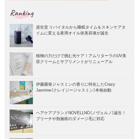
Ranking
資生堂 リバイタルから睡眠タイムをスキンケアタ
イムに変える夜用オイル状美容液が誕生
植物の力だけで挑む光ケア！アムリターラのUV美
容クリームとサプリメントがリニューアル
伊藤園発ジャスミンの香りに特化したCrazy
Jasmine（クレイジージャスミン）本格始動
ヘアケアブランドNOVELLNO（ノヴェルノ）誕生！
ブリーチや熱施術のダメージ毛に対応