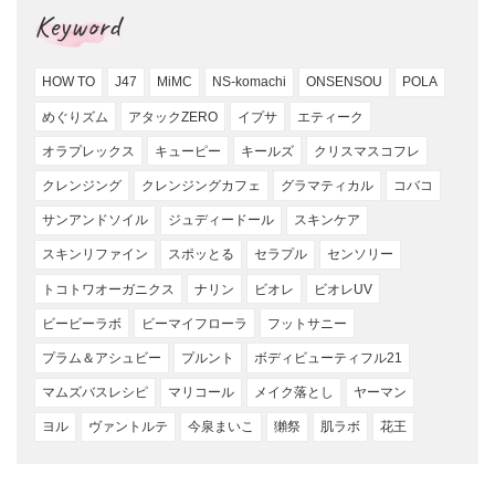
Keyword
HOW TO
J47
MiMC
NS-komachi
ONSENSOU
POLA
めぐりズム
アタックZERO
イプサ
エティーク
オラプレックス
キューピー
キールズ
クリスマスコフレ
クレンジング
クレンジングカフェ
グラマティカル
コバコ
サンアンドソイル
ジュディードール
スキンケア
スキンリファイン
スポッとる
セラプル
センソリー
トコトワオーガニクス
ナリン
ビオレ
ビオレUV
ビービーラボ
ビーマイフローラ
フットサニー
プラム＆アシュビー
プルント
ボディビューティフル21
マムズバスレシピ
マリコール
メイク落とし
ヤーマン
ヨル
ヴァントルテ
今泉まいこ
獺祭
肌ラボ
花王