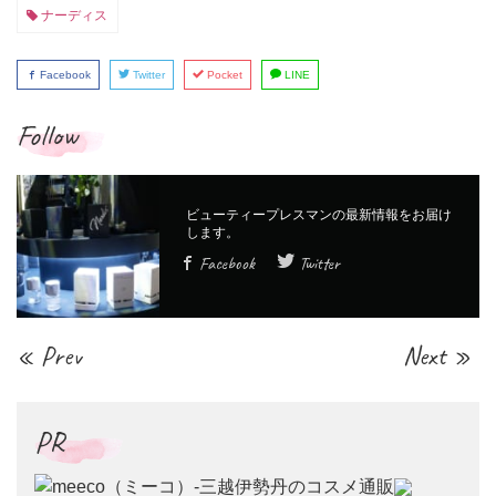
ナーディス
Facebook
Twitter
Pocket
LINE
Follow
Facebook
Twitter
« Prev
Next »
PR