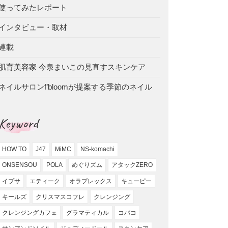
使ってみたレポート
インタビュー・取材
連載
肌育美容家 今泉まいこの見直すスキンケア
ネイルサロンf’bloomが提案する季節のネイル
Keyword
HOW TO
J47
MiMC
NS-komachi
ONSENSOU
POLA
めぐりズム
アタックZERO
イプサ
エティーク
オラプレックス
キューピー
キールズ
クリスマスコフレ
クレンジング
クレンジングカフェ
グラマティカル
コバコ