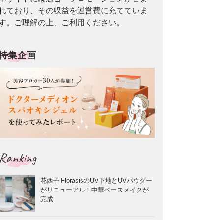
れており、その収益を運営費に充てていま
す。ご理解の上、ご利用ください。
特集企画
Ranking
花西子 FlorasisのUV下地とUVパウダー
がリニューアル！中華ベースメイクが
完成