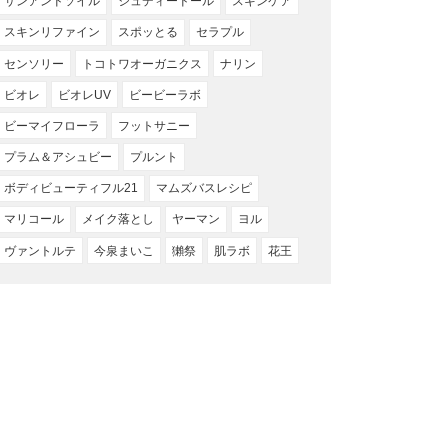
サンアンドソイル
ジュディードール
スキンケア
スキンリファイン
スポッとる
セラプル
センソリー
トコトワオーガニクス
ナリン
ビオレ
ビオレUV
ビービーラボ
ビーマイフローラ
フットサニー
プラム＆アシュビー
プルント
ボディビューティフル21
マムズバスレシピ
マリコール
メイク落とし
ヤーマン
ヨル
ヴァントルテ
今泉まいこ
獺祭
肌ラボ
花王