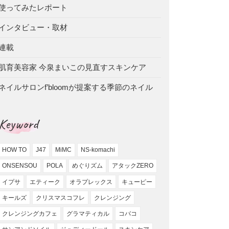
使ってみたレポート
インタビュー・取材
連載
肌育美容家 今泉まいこの見直すスキンケア
ネイルサロンf’bloomが提案する季節のネイル
Keyword
HOW TO
J47
MiMC
NS-komachi
ONSENSOU
POLA
めぐりズム
アタックZERO
イプサ
エティーク
オラプレックス
キューピー
キールズ
クリスマスコフレ
クレンジング
クレンジングカフェ
グラマティカル
コバコ