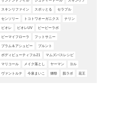
サンアンドソイル
ジュディードール
スキンケア
スキンリファイン
スポッとる
セラプル
センソリー
トコトワオーガニクス
ナリン
ビオレ
ビオレUV
ビービーラボ
ビーマイフローラ
フットサニー
プラム＆アシュビー
プルント
ボディビューティフル21
マムズバスレシピ
マリコール
メイク落とし
ヤーマン
ヨル
ヴァントルテ
今泉まいこ
獺祭
肌ラボ
花王