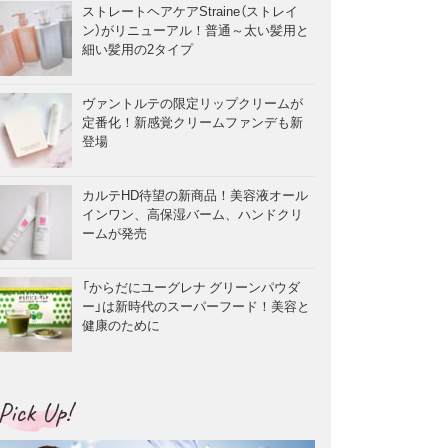
ストレートヘアケアStraine（ストレイ
ン）がリニューアル！普通～太い髪用と
細い髪用の2タイプ
ヴァントルテの限定リップクリームが
定番化！新感覚クリームファンデも新
登場
カルテHD待望の新商品！美容液オール
インワン、高保湿バーム、ハンドクリ
ームが発売
「からだにユーグレナ グリーンパウダ
ー」は新時代のスーパーフード！美容と
健康のために
Pick Up!