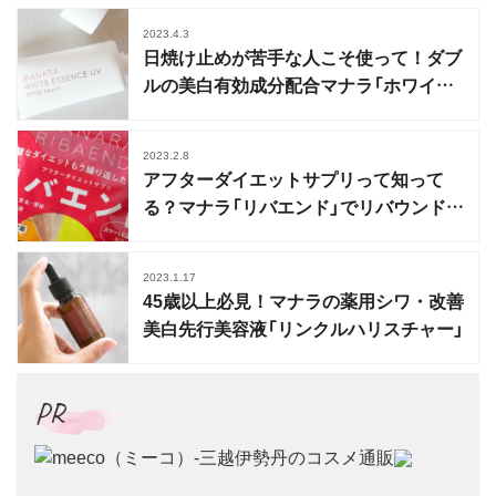
2023.4.3
日焼け止めが苦手な人こそ使って！ダブ
ルの美白有効成分配合マナラ「ホワイト
エッセンスUV」
2023.2.8
アフターダイエットサプリって知って
る？マナラ「リバエンド」でリバウンドに
終止符を
2023.1.17
45歳以上必見！マナラの薬用シワ・改善
美白先行美容液「リンクルハリスチャー」
PR