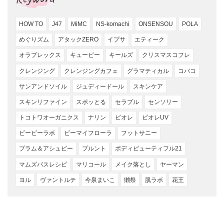
HOW TO
J47
MiMC
NS-komachi
ONSENSOU
POLA
めぐりズム
アタックZERO
イプサ
エティーク
オラプレックス
キューピー
キールズ
クリスマスコフレ
クレンジング
クレンジングカフェ
グラマティカル
コバコ
サンアンドソイル
ジュディードール
スキンケア
スキンリファイン
スポッとる
セラプル
センソリー
トコトワオーガニクス
ナリン
ビオレ
ビオレUV
ビービーラボ
ビーマイフローラ
フットサニー
プラム＆アシュビー
プルント
ボディビューティフル21
マムズバスレシピ
マリコール
メイク落とし
ヤーマン
ヨル
ヴァントルテ
今泉まいこ
獺祭
肌ラボ
花王