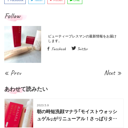
Facebook
Twitter
Pocket
LINE
Follow
Facebook
Twitter
« Prev
Next »
あわせて読みたい
2023.5.9
朝の時短洗顔マナラ「モイストウォッシ
ュゲル」がリニューアル！さっぱりタイ
プも新発売