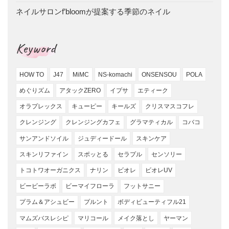
ネイルサロンf’bloomが提案する季節のネイル
Keyword
HOW TO
J47
MiMC
NS-komachi
ONSENSOU
POLA
めぐりズム
アタックZERO
イプサ
エティーク
オラプレックス
キューピー
キールズ
クリスマスコフレ
クレンジング
クレンジングカフェ
グラマティカル
コバコ
サンアンドソイル
ジュディードール
スキンケア
スキンリファイン
スポッとる
セラプル
センソリー
トコトワオーガニクス
ナリン
ビオレ
ビオレUV
ビービーラボ
ビーマイフローラ
フットサニー
プラム＆アシュビー
プルント
ボディビューティフル21
マムズバスレシピ
マリコール
メイク落とし
ヤーマン