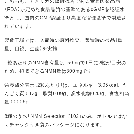
こちらも、アメリカの政府機関である食品医薬品局
（FDA）が定めた食品品質の基準であるcGMPを認証水
準とし、国内のGMP認証より高度な管理基準で製造さ
れています。
製造工場では、入荷時の原料検査、製造時の検品（重
量、目視、生菌）を実施。
1粒あたりのNMN含有量は150mgで1日に2粒が目安の
ため、摂取できるNMN量は300mgです。
栄養成分表示（2粒あたり）は、エネルギー3.05kcal、た
んぱく質0.13g、脂質0.09g、炭水化物0.43g、食塩相当
量0.0006g。
3種のうち「NMN Selection #102」のみ、ボトルではな
くチャック付き袋のパッケージになります。