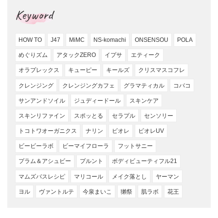
Keyword
HOW TO
J47
MiMC
NS-komachi
ONSENSOU
POLA
めぐりズム
アタックZERO
イプサ
エティーク
オラプレックス
キューピー
キールズ
クリスマスコフレ
クレンジング
クレンジングカフェ
グラマティカル
コバコ
サンアンドソイル
ジュディードール
スキンケア
スキンリファイン
スポッとる
セラプル
センソリー
トコトワオーガニクス
ナリン
ビオレ
ビオレUV
ビービーラボ
ビーマイフローラ
フットサニー
プラム＆アシュビー
プルント
ボディビューティフル21
マムズバスレシピ
マリコール
メイク落とし
ヤーマン
ヨル
ヴァントルテ
今泉まいこ
獺祭
肌ラボ
花王