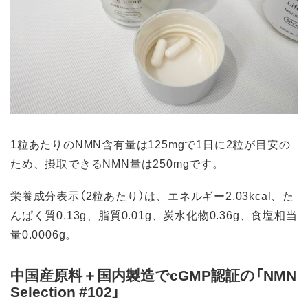
1粒あたりのNMN含有量は125mgで1日に2粒が目安の
ため、摂取できるNMN量は250mgです。
栄養成分表示（2粒あたり）は、エネルギー2.03kcal、た
んぱく質0.13g、脂質0.01g、炭水化物0.36g、食塩相当
量0.0006g。
中国産原料＋国内製造でcGMP認証の「NMN
Selection #102」