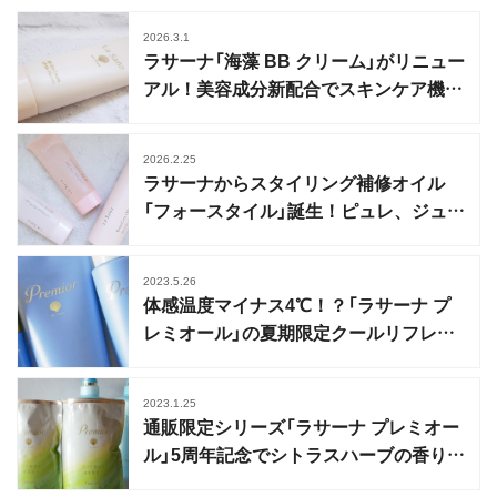
2026.3.1
ラサーナ「海藻 BB クリーム」がリニュー
アル！美容成分新配合でスキンケア機能
がパワーアップ
2026.2.25
ラサーナからスタイリング補修オイル
「フォースタイル」誕生！ピュレ、ジュ
レ、スプレーの3種
2023.5.26
体感温度マイナス4℃！？「ラサーナ プ
レミオール」の夏期限定クールリフレッ
シュが今年も発売
2023.1.25
通販限定シリーズ「ラサーナ プレミオー
ル」5周年記念でシトラスハーブの香りが
登場