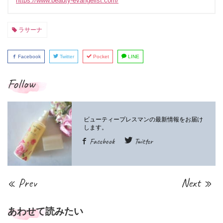
https://www.beauty-evangelist.com/
ラサーナ
Facebook
Twitter
Pocket
LINE
Follow
Facebook
Twitter
« Prev
Next »
あわせて読みたい