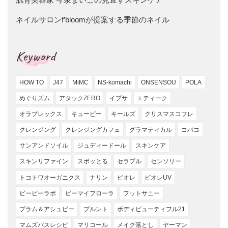
ネイルサロンf’bloomが提案する季節のネイル
Keyword
HOW TO
J47
MiMC
NS-komachi
ONSENSOU
POLA
めぐりズム
アタックZERO
イプサ
エティーク
オラプレックス
キューピー
キールズ
クリスマスコフレ
クレンジング
クレンジングカフェ
グラマティカル
コバコ
サンアンドソイル
ジュディードール
スキンケア
スキンリファイン
スポッとる
セラプル
センソリー
トコトワオーガニクス
ナリン
ビオレ
ビオレUV
ビービーラボ
ビーマイフローラ
フットサニー
プラム＆アシュビー
プルント
ボディビューティフル21
マムズバスレシピ
マリコール
メイク落とし
ヤーマン