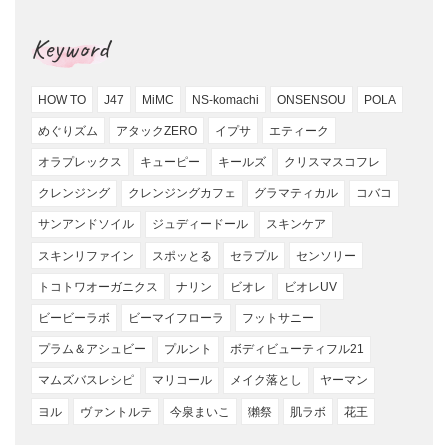
Keyword
HOW TO
J47
MiMC
NS-komachi
ONSENSOU
POLA
めぐりズム
アタックZERO
イプサ
エティーク
オラプレックス
キューピー
キールズ
クリスマスコフレ
クレンジング
クレンジングカフェ
グラマティカル
コバコ
サンアンドソイル
ジュディードール
スキンケア
スキンリファイン
スポッとる
セラプル
センソリー
トコトワオーガニクス
ナリン
ビオレ
ビオレUV
ビービーラボ
ビーマイフローラ
フットサニー
プラム＆アシュビー
プルント
ボディビューティフル21
マムズバスレシピ
マリコール
メイク落とし
ヤーマン
ヨル
ヴァントルテ
今泉まいこ
獺祭
肌ラボ
花王