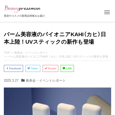
Tog
美容やコスメの新商品情報をお届け
バーム美容液のパイオニアKAHI（カヒ）日
本上陸！UVスティックの新作も登場
TOP
発表会・イベントレポート
バーム美容液のパイオニアKAHI（カヒ）日本上陸！UVスティックの新作も登場
Facebook
Twitter
Pocket
LINE
2025.3.27
発表会・イベントレポート