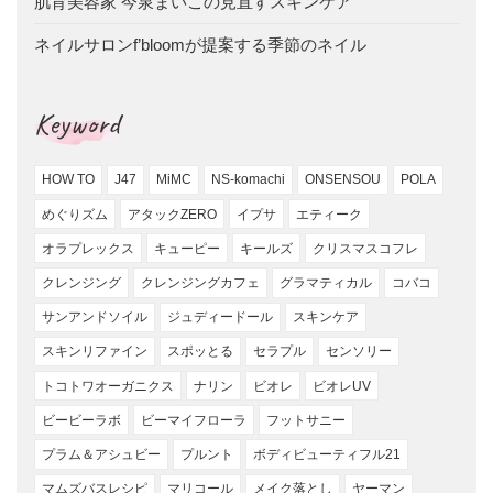
肌育美容家 今泉まいこの見直すスキンケア
ネイルサロンf’bloomが提案する季節のネイル
Keyword
HOW TO
J47
MiMC
NS-komachi
ONSENSOU
POLA
めぐりズム
アタックZERO
イプサ
エティーク
オラプレックス
キューピー
キールズ
クリスマスコフレ
クレンジング
クレンジングカフェ
グラマティカル
コバコ
サンアンドソイル
ジュディードール
スキンケア
スキンリファイン
スポッとる
セラプル
センソリー
トコトワオーガニクス
ナリン
ビオレ
ビオレUV
ビービーラボ
ビーマイフローラ
フットサニー
プラム＆アシュビー
プルント
ボディビューティフル21
マムズバスレシピ
マリコール
メイク落とし
ヤーマン