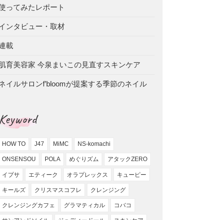
使ってみたレポート
インタビュー・取材
連載
肌育美容家 今泉まいこの見直すスキンケア
ネイルサロンf’bloomが提案する季節のネイル
Keyword
HOW TO
J47
MiMC
NS-komachi
ONSENSOU
POLA
めぐりズム
アタックZERO
イプサ
エティーク
オラプレックス
キューピー
キールズ
クリスマスコフレ
クレンジング
クレンジングカフェ
グラマティカル
コバコ