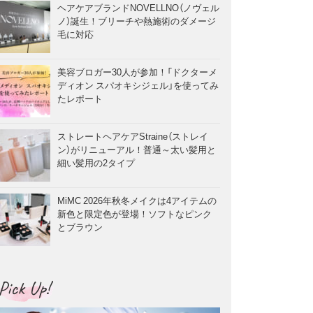
ヘアケアブランドNOVELLNO（ノヴェル
ノ）誕生！ブリーチや熱施術のダメージ
毛に対応
美容ブロガー30人が参加！「ドクターメ
ディオン スパオキシジェル」を使ってみ
たレポート
ストレートヘアケアStraine（ストレイ
ン）がリニューアル！普通～太い髪用と
細い髪用の2タイプ
MiMC 2026年秋冬メイクは4アイテムの
新色と限定色が登場！ソフトなピンク
とブラウン
Pick Up!