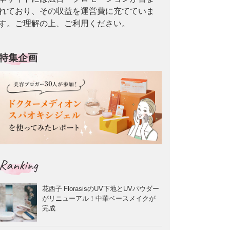
れており、その収益を運営費に充てていま
す。ご理解の上、ご利用ください。
特集企画
Ranking
花西子 FlorasisのUV下地とUVパウダー
がリニューアル！中華ベースメイクが
完成