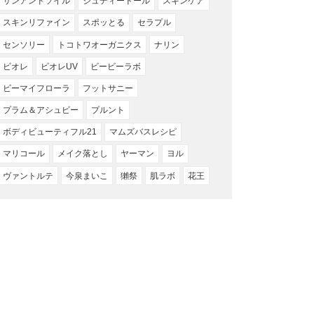
サンアンドソイル
ジュディードール
スキンケア
スキンリファイン
スポッとる
セラプル
センソリー
トコトワオーガニクス
ナリン
ビオレ
ビオレUV
ビービーラボ
ビーマイフローラ
フットサニー
プラム＆アシュビー
プルント
ボディビューティフル21
マムズバスレシピ
マリコール
メイク落とし
ヤーマン
ヨル
ヴァントルテ
今泉まいこ
獺祭
肌ラボ
花王