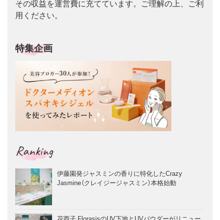
その収益を運営費に充てています。ご理解の上、ご利
用ください。
特集企画
Ranking
伊藤園発ジャスミンの香りに特化したCrazy
Jasmine（クレイジージャスミン）本格始動
花西子 FlorasisのUV下地とUVパウダーがリニュー