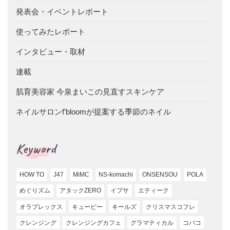
発表会・イベントレポート
使ってみたレポート
インタビュー・取材
連載
肌育美容家 今泉まいこの見直すスキンケア
ネイルサロンf’bloomが提案する季節のネイル
Keyword
HOW TO
J47
MiMC
NS-komachi
ONSENSOU
POLA
めぐりズム
アタックZERO
イプサ
エティーク
オラプレックス
キューピー
キールズ
クリスマスコフレ
クレンジング
クレンジングカフェ
グラマティカル
コバコ