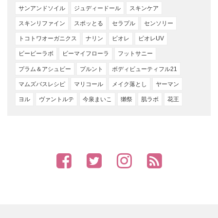
サンアンドソイル
ジュディードール
スキンケア
スキンリファイン
スポッとる
セラプル
センソリー
トコトワオーガニクス
ナリン
ビオレ
ビオレUV
ビービーラボ
ビーマイフローラ
フットサニー
プラム＆アシュビー
プルント
ボディビューティフル21
マムズバスレシピ
マリコール
メイク落とし
ヤーマン
ヨル
ヴァントルテ
今泉まいこ
獺祭
肌ラボ
花王