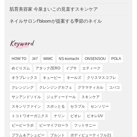
肌育美容家 今泉まいこの見直すスキンケア
ネイルサロンf’bloomが提案する季節のネイル
Keyword
HOW TO
J47
MiMC
NS-komachi
ONSENSOU
POLA
めぐりズム
アタックZERO
イプサ
エティーク
オラプレックス
キューピー
キールズ
クリスマスコフレ
クレンジング
クレンジングカフェ
グラマティカル
コバコ
サンアンドソイル
ジュディードール
スキンケア
スキンリファイン
スポッとる
セラプル
センソリー
トコトワオーガニクス
ナリン
ビオレ
ビオレUV
ビービーラボ
ビーマイフローラ
フットサニー
プラム＆アシュビー
プルント
ボディビューティフル21