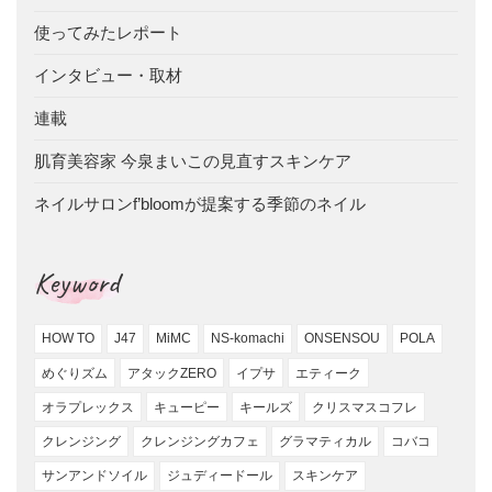
使ってみたレポート
インタビュー・取材
連載
肌育美容家 今泉まいこの見直すスキンケア
ネイルサロンf’bloomが提案する季節のネイル
Keyword
HOW TO
J47
MiMC
NS-komachi
ONSENSOU
POLA
めぐりズム
アタックZERO
イプサ
エティーク
オラプレックス
キューピー
キールズ
クリスマスコフレ
クレンジング
クレンジングカフェ
グラマティカル
コバコ
サンアンドソイル
ジュディードール
スキンケア