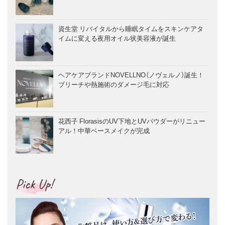
資生堂 リバイタルから睡眠タイムをスキンケアタ
イムに変える夜用オイル状美容液が誕生
ヘアケアブランドNOVELLNO（ノヴェルノ）誕生！
ブリーチや熱施術のダメージ毛に対応
花西子 FlorasisのUV下地とUVパウダーがリニュー
アル！中華ベースメイクが完成
Pick Up!