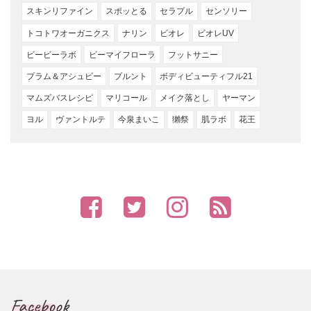
スキンリファイン
スポッとる
セラプル
センソリー
トコトワオーガニクス
ナリン
ビオレ
ビオレUV
ビービーラボ
ビーマイフローラ
フットサニー
プラム＆アシュビー
プルント
ボディビューティフル21
マムズバスレシピ
マリコール
メイク落とし
ヤーマン
ヨル
ヴァントルテ
今泉まいこ
獺祭
肌ラボ
花王
Facebook