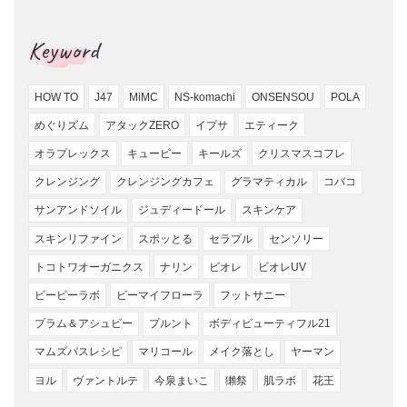
Keyword
HOW TO
J47
MiMC
NS-komachi
ONSENSOU
POLA
めぐりズム
アタックZERO
イプサ
エティーク
オラプレックス
キューピー
キールズ
クリスマスコフレ
クレンジング
クレンジングカフェ
グラマティカル
コバコ
サンアンドソイル
ジュディードール
スキンケア
スキンリファイン
スポッとる
セラプル
センソリー
トコトワオーガニクス
ナリン
ビオレ
ビオレUV
ビービーラボ
ビーマイフローラ
フットサニー
プラム＆アシュビー
プルント
ボディビューティフル21
マムズバスレシピ
マリコール
メイク落とし
ヤーマン
ヨル
ヴァントルテ
今泉まいこ
獺祭
肌ラボ
花王