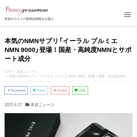
Tog
美容やコスメの新商品情報をお届け
本気のNMNサプリ「イーラル プルミエ
NMN 9000」登場！国産・高純度NMNとサポ
ート成分
TOP
美容ニュース
本気のNMNサプリ「イーラル プルミエ NMN 9000」登場！国産・高純度NMNとサポート成分
Facebook
Twitter
Pocket
LINE
2023.4.27
美容ニュース