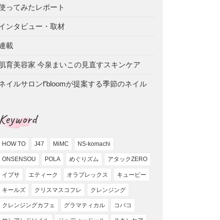
使ってみたレポート
インタビュー・取材
連載
肌育美容家 今泉まいこの見直すスキンケア
ネイルサロンf’bloomが提案する季節のネイル
Keyword
HOW TO
J47
MiMC
NS-komachi
ONSENSOU
POLA
めぐりズム
アタックZERO
イプサ
エティーク
オラプレックス
キューピー
キールズ
クリスマスコフレ
クレンジング
クレンジングカフェ
グラマティカル
コバコ