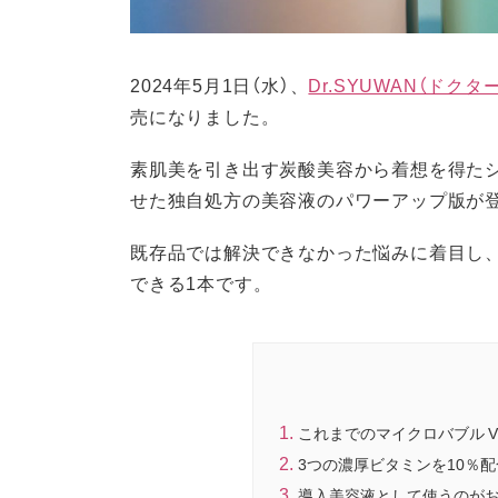
2024年5月1日（水）、
Dr.SYUWAN（ドク
売になりました。
素肌美を引き出す炭酸美容から着想を得た
せた独自処方の美容液のパワーアップ版が
既存品では解決できなかった悩みに着目し
できる1本です。
これまでのマイクロバブル V
3つの濃厚ビタミンを10％
導入美容液として使うのが