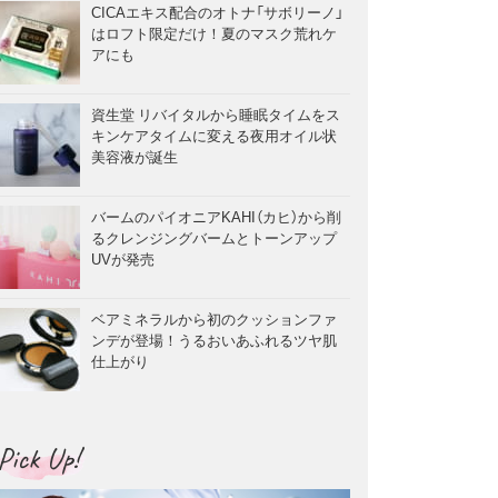
CICAエキス配合のオトナ「サボリーノ」
はロフト限定だけ！夏のマスク荒れケ
アにも
資生堂 リバイタルから睡眠タイムをス
キンケアタイムに変える夜用オイル状
美容液が誕生
バームのパイオニアKAHI（カヒ）から削
るクレンジングバームとトーンアップ
UVが発売
ベアミネラルから初のクッションファ
ンデが登場！うるおいあふれるツヤ肌
仕上がり
Pick Up!