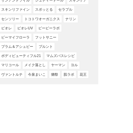
サンアンドソイル
ジュディードール
スキンケア
スキンリファイン
スポッとる
セラプル
センソリー
トコトワオーガニクス
ナリン
ビオレ
ビオレUV
ビービーラボ
ビーマイフローラ
フットサニー
プラム＆アシュビー
プルント
ボディビューティフル21
マムズバスレシピ
マリコール
メイク落とし
ヤーマン
ヨル
ヴァントルテ
今泉まいこ
獺祭
肌ラボ
花王