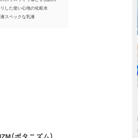
キリした使い心地の化粧水
容液スペックな乳液
ZM（ボタニズム）