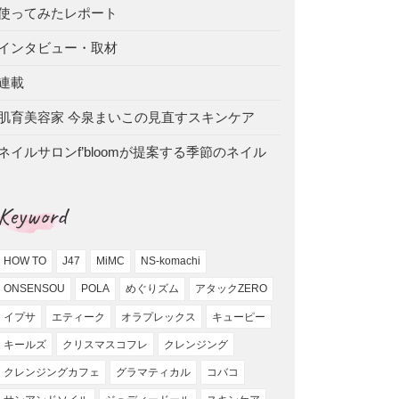
使ってみたレポート
インタビュー・取材
連載
肌育美容家 今泉まいこの見直すスキンケア
ネイルサロンf’bloomが提案する季節のネイル
Keyword
HOW TO
J47
MiMC
NS-komachi
ONSENSOU
POLA
めぐりズム
アタックZERO
イプサ
エティーク
オラプレックス
キューピー
キールズ
クリスマスコフレ
クレンジング
クレンジングカフェ
グラマティカル
コバコ