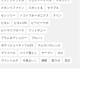
サンアンドソイル
ジュディードール
スキンケア
スキンリファイン
スポッとる
セラプル
センソリー
トコトワオーガニクス
ナリン
ビオレ
ビオレUV
ビービーラボ
ビーマイフローラ
フットサニー
プラム＆アシュビー
プルント
ボディビューティフル21
マムズバスレシピ
マリコール
メイク落とし
ヤーマン
ヨル
ヴァントルテ
今泉まいこ
獺祭
肌ラボ
花王