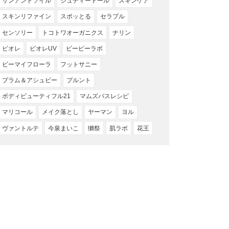
サンアンドソイル
ジュディードール
スキンケア
スキンリファイン
スポッとる
セラプル
センソリー
トコトワオーガニクス
ナリン
ビオレ
ビオレUV
ビービーラボ
ビーマイフローラ
フットサニー
プラム＆アシュビー
プルント
ボディビューティフル21
マムズバスレシピ
マリコール
メイク落とし
ヤーマン
ヨル
ヴァントルテ
今泉まいこ
獺祭
肌ラボ
花王