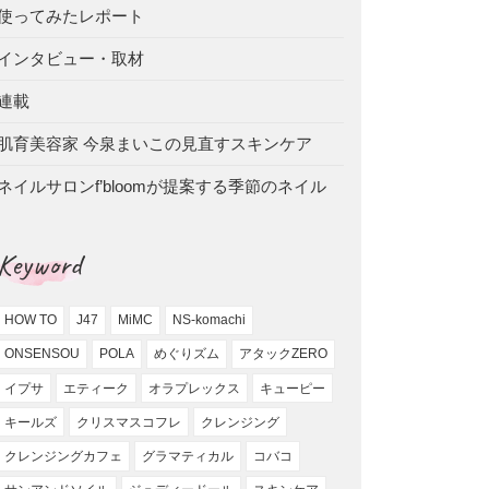
使ってみたレポート
インタビュー・取材
連載
肌育美容家 今泉まいこの見直すスキンケア
ネイルサロンf’bloomが提案する季節のネイル
Keyword
HOW TO
J47
MiMC
NS-komachi
ONSENSOU
POLA
めぐりズム
アタックZERO
イプサ
エティーク
オラプレックス
キューピー
キールズ
クリスマスコフレ
クレンジング
クレンジングカフェ
グラマティカル
コバコ