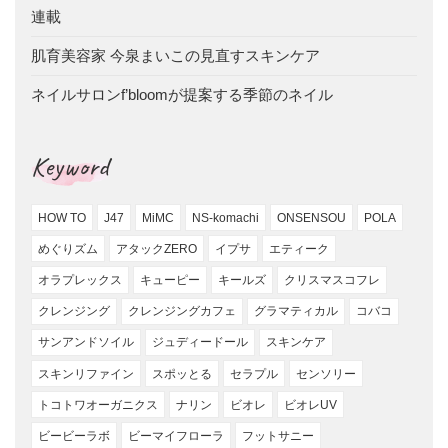
連載
肌育美容家 今泉まいこの見直すスキンケア
ネイルサロンf’bloomが提案する季節のネイル
Keyword
HOW TO
J47
MiMC
NS-komachi
ONSENSOU
POLA
めぐりズム
アタックZERO
イプサ
エティーク
オラプレックス
キューピー
キールズ
クリスマスコフレ
クレンジング
クレンジングカフェ
グラマティカル
コバコ
サンアンドソイル
ジュディードール
スキンケア
スキンリファイン
スポッとる
セラプル
センソリー
トコトワオーガニクス
ナリン
ビオレ
ビオレUV
ビービーラボ
ビーマイフローラ
フットサニー