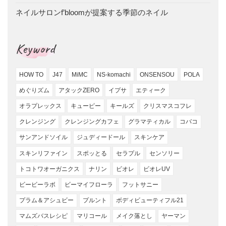
ネイルサロンf’bloomが提案する季節のネイル
Keyword
HOW TO
J47
MiMC
NS-komachi
ONSENSOU
POLA
めぐりズム
アタックZERO
イプサ
エティーク
オラプレックス
キューピー
キールズ
クリスマスコフレ
クレンジング
クレンジングカフェ
グラマティカル
コバコ
サンアンドソイル
ジュディードール
スキンケア
スキンリファイン
スポッとる
セラプル
センソリー
トコトワオーガニクス
ナリン
ビオレ
ビオレUV
ビービーラボ
ビーマイフローラ
フットサニー
プラム＆アシュビー
プルント
ボディビューティフル21
マムズバスレシピ
マリコール
メイク落とし
ヤーマン