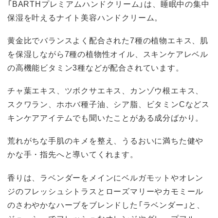
「BARTHプレミアムハンドクリーム」は、睡眠中の集中
保湿を叶えるナイト美容ハンドクリーム。
黄金比でバランスよく配合された7種の植物エキス、肌
を保湿しながら7種の植物性オイル、スキンケアレベル
の高機能ビタミン3種などが配合されています。
チャ葉エキス、ツボクサエキス、カンゾウ根エキス、
スクワラン、ホホバ種子油、シア脂、ビタミンCなどス
キンケアアイテムでも聞いたことがある成分ばかり。
荒れがちな手肌のキメを整え、うるおいに満ちた健や
かな手・指先へと導いてくれます。
香りは、ラベンダーをメインにベルガモットやオレン
ジのフレッシュシトラスとローズマリーやカモミール
のさわやかなハーブをブレンドした「ラベンダー」と、
ジューシーでフレッシュなオレンジやグレープフルー