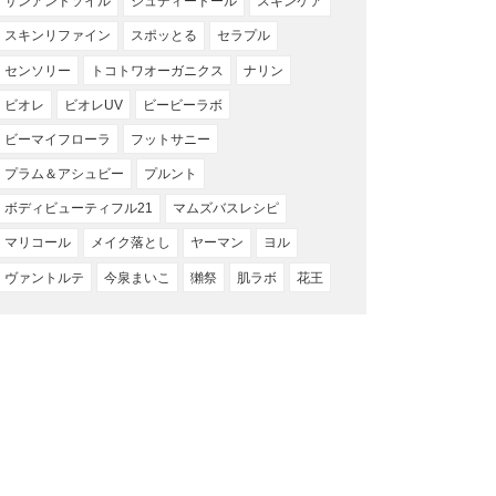
サンアンドソイル
ジュディードール
スキンケア
スキンリファイン
スポッとる
セラプル
センソリー
トコトワオーガニクス
ナリン
ビオレ
ビオレUV
ビービーラボ
ビーマイフローラ
フットサニー
プラム＆アシュビー
プルント
ボディビューティフル21
マムズバスレシピ
マリコール
メイク落とし
ヤーマン
ヨル
ヴァントルテ
今泉まいこ
獺祭
肌ラボ
花王