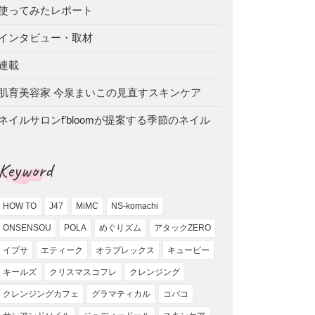
使ってみたレポート
インタビュー・取材
連載
肌育美容家 今泉まいこの見直すスキンケア
ネイルサロンf’bloomが提案する季節のネイル
Keyword
HOW TO
J47
MiMC
NS-komachi
ONSENSOU
POLA
めぐりズム
アタックZERO
イプサ
エティーク
オラプレックス
キューピー
キールズ
クリスマスコフレ
クレンジング
クレンジングカフェ
グラマティカル
コバコ