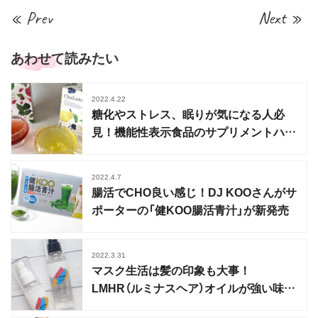
« Prev
Next »
あわせて読みたい
2022.4.22
糖化やストレス、眠りが気になる人必
見！機能性表示食品のサプリメントハー
ブティー
2022.4.7
腸活でCHO良い感じ！DJ KOOさんがサ
ポーターの「健KOO腸活青汁」が新発売
2022.3.31
マスク生活は髪の印象も大事！
LMHR（ルミナスヘア）オイルが強い味方
に