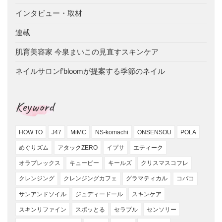
インタビュー・取材
連載
肌育美容家 今泉まいこの見直すスキンケア
ネイルサロンf’bloomが提案する季節のネイル
Keyword
HOW TO
J47
MiMC
NS-komachi
ONSENSOU
POLA
めぐりズム
アタックZERO
イプサ
エティーク
オラプレックス
キューピー
キールズ
クリスマスコフレ
クレンジング
クレンジングカフェ
グラマティカル
コバコ
サンアンドソイル
ジュディードール
スキンケア
スキンリファイン
スポッとる
セラプル
センソリー