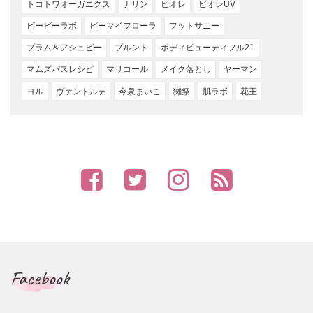
トコトワオーガニクス
ナリン
ビオレ
ビオレUV
ビービーラボ
ビーマイフローラ
フットサニー
プラム＆アシュビー
プルント
ボディビューティフル21
マムズバスレシピ
マリコール
メイク落とし
ヤーマン
ヨル
ヴァントルテ
今泉まいこ
獺祭
肌ラボ
花王
Facebook