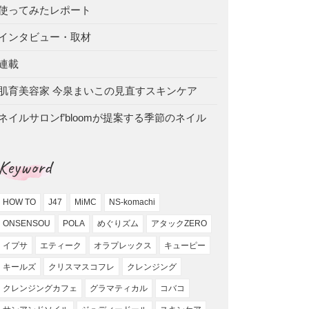
使ってみたレポート
インタビュー・取材
連載
肌育美容家 今泉まいこの見直すスキンケア
ネイルサロンf’bloomが提案する季節のネイル
Keyword
HOW TO
J47
MiMC
NS-komachi
ONSENSOU
POLA
めぐりズム
アタックZERO
イプサ
エティーク
オラプレックス
キューピー
キールズ
クリスマスコフレ
クレンジング
クレンジングカフェ
グラマティカル
コバコ