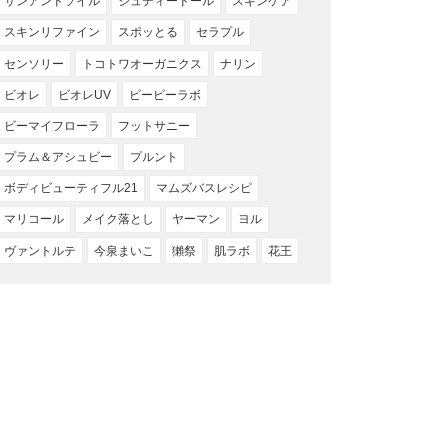
サンアンドソイル
ジュディードール
スキンケア
スキンリファイン
スポッとる
セラプル
センソリー
トコトワオーガニクス
ナリン
ビオレ
ビオレUV
ビービーラボ
ビーマイフローラ
フットサニー
プラム＆アシュビー
プルント
ボディビューティフル21
マムズバスレシピ
マリコール
メイク落とし
ヤーマン
ヨル
ヴァントルテ
今泉まいこ
獺祭
肌ラボ
花王