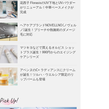
花西子 FlorasisのUV下地とUVパウダー
がリニューアル！中華ベースメイクが
完成
ヘアケアブランドNOVELLNO（ノヴェル
ノ）誕生！ブリーチや熱施術のダメージ
毛に対応
マツキヨなどで買えるオルビス ショッ
トプラス誕生！990円からのエイジング
ケアシリーズ
アベンヌのC+ ラディアンスにクリーム
が誕生！ツルハ・ウエルシア限定のリ
ップバームも登場
Pick Up!