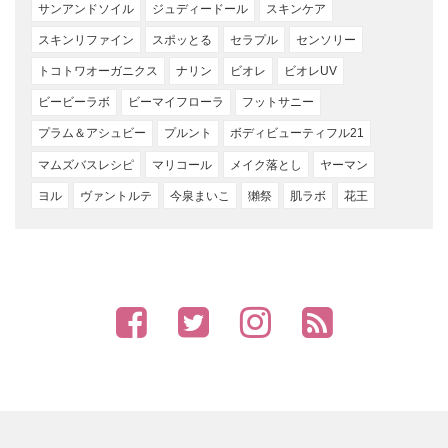
サンアンドソイル
ジュディードール
スキンケア
スキンリファイン
スポッとる
セラプル
センソリー
トコトワオーガニクス
ナリン
ビオレ
ビオレUV
ビービーラボ
ビーマイフローラ
フットサニー
プラム＆アシュビー
プルント
ボディビューティフル21
マムズバスレシピ
マリコール
メイク落とし
ヤーマン
ヨル
ヴァントルテ
今泉まいこ
獺祭
肌ラボ
花王