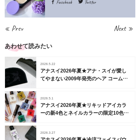
Facebook
Twitter
« Prev
Next »
あわせて読みたい
2026.5.22
アナスイ2026年夏★アナ・スイが愛し
てやまない2009年発売のヘア コームが
待望の復刻
2026.5.1
アナスイ2026年夏★リキッドアイカラ
ーの新4色とネイルカラーの限定10色が
登場
2026.3.27
アナスイ2026年夏★冷涼フェイスパウ