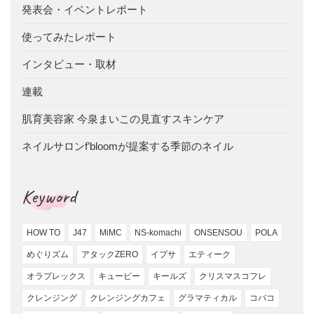
発表会・イベントレポート
使ってみたレポート
インタビュー・取材
連載
肌育美容家 今泉まいこの見直すスキンケア
ネイルサロンf’bloomが提案する季節のネイル
Keyword
HOW TO
J47
MiMC
NS-komachi
ONSENSOU
POLA
めぐりズム
アタックZERO
イプサ
エティーク
オラプレックス
キューピー
キールズ
クリスマスコフレ
クレンジング
クレンジングカフェ
グラマティカル
コバコ