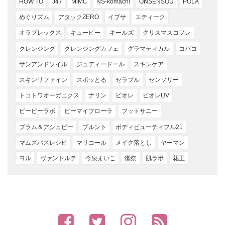
HOW TO
J47
MiMC
NS-komachi
ONSENSOU
POLA
めぐりズム
アタックZERO
イプサ
エティーク
オラプレックス
キューピー
キールズ
クリスマスコフレ
クレンジング
クレンジングカフェ
グラマティカル
コバコ
サンアンドソイル
ジュディードール
スキンケア
スキンリファイン
スポッとる
セラプル
センソリー
トコトワオーガニクス
ナリン
ビオレ
ビオレUV
ビービーラボ
ビーマイフローラ
フットサニー
プラム＆アシュビー
プルント
ボディビューティフル21
マムズバスレシピ
マリコール
メイク落とし
ヤーマン
ヨル
ヴァントルテ
今泉まいこ
獺祭
肌ラボ
花王