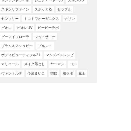
サンアンドソイル
ジュディードール
スキンケア
スキンリファイン
スポッとる
セラプル
センソリー
トコトワオーガニクス
ナリン
ビオレ
ビオレUV
ビービーラボ
ビーマイフローラ
フットサニー
プラム＆アシュビー
プルント
ボディビューティフル21
マムズバスレシピ
マリコール
メイク落とし
ヤーマン
ヨル
ヴァントルテ
今泉まいこ
獺祭
肌ラボ
花王