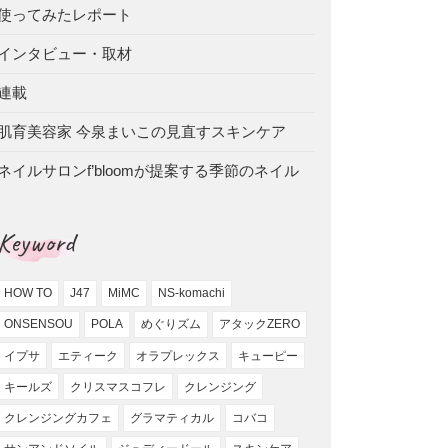
使ってみたレポート
インタビュー・取材
連載
肌育美容家 今泉まいこの見直すスキンケア
ネイルサロンf’bloomが提案する季節のネイル
Keyword
HOW TO
J47
MiMC
NS-komachi
ONSENSOU
POLA
めぐりズム
アタックZERO
イプサ
エティーク
オラプレックス
キューピー
キールズ
クリスマスコフレ
クレンジング
クレンジングカフェ
グラマティカル
コバコ