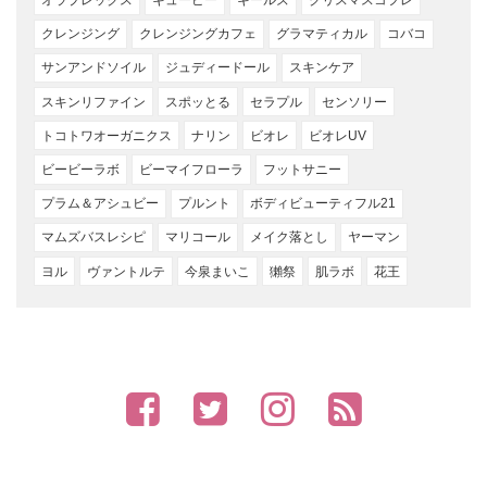
オラプレックス
キューピー
キールズ
クリスマスコフレ
クレンジング
クレンジングカフェ
グラマティカル
コバコ
サンアンドソイル
ジュディードール
スキンケア
スキンリファイン
スポッとる
セラプル
センソリー
トコトワオーガニクス
ナリン
ビオレ
ビオレUV
ビービーラボ
ビーマイフローラ
フットサニー
プラム＆アシュビー
プルント
ボディビューティフル21
マムズバスレシピ
マリコール
メイク落とし
ヤーマン
ヨル
ヴァントルテ
今泉まいこ
獺祭
肌ラボ
花王