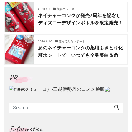
2020.9.9
美容ニュース
ネイチャーコンクが発売7周年を記念し
ディズニーデザインボトルを限定発売！
2020.6.10
使ってみたレポート
あのネイチャーコンクの薬用ふきとり化
粧水シートで、いつでも全身美白＆角質
ケア
PR
Information