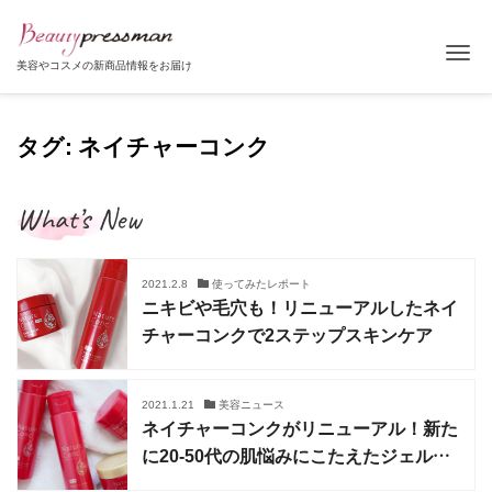
Tog
美容やコスメの新商品情報をお届け
タグ: ネイチャーコンク
What’s New
2021.2.8
使ってみたレポート
ニキビや毛穴も！リニューアルしたネイ
チャーコンクで2ステップスキンケア
2021.1.21
美容ニュース
ネイチャーコンクがリニューアル！新た
に20-50代の肌悩みにこたえたジェルク
リームも誕生