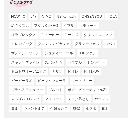
Keyword
HOW TO
J47
MiMC
NS-komachi
ONSENSOU
POLA
めぐりズム
アタックZERO
イプサ
エティーク
オラプレックス
キューピー
キールズ
クリスマスコフレ
クレンジング
クレンジングカフェ
グラマティカル
コバコ
サンアンドソイル
ジュディードール
スキンケア
スキンリファイン
スポッとる
セラプル
センソリー
トコトワオーガニクス
ナリン
ビオレ
ビオレUV
ビービーラボ
ビーマイフローラ
フットサニー
プラム＆アシュビー
プルント
ボディビューティフル21
マムズバスレシピ
マリコール
メイク落とし
ヤーマン
ヨル
ヴァントルテ
今泉まいこ
獺祭
肌ラボ
花王