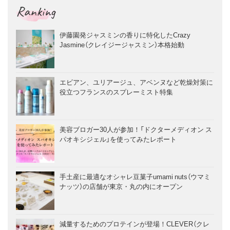
Ranking
伊藤園発ジャスミンの香りに特化したCrazy
Jasmine（クレイジージャスミン）本格始動
エビアン、ユリアージュ、アベンヌなど乾燥対策に
役立つフランスのスプレーミスト特集
美容ブロガー30人が参加！「ドクターメディオン ス
パオキシジェル」を使ってみたレポート
手土産に最適なオシャレ豆菓子umami nuts（ウマミ
ナッツ）の店舗が東京・丸の内にオープン
減量するためのプロテインが登場！CLEVER（クレ