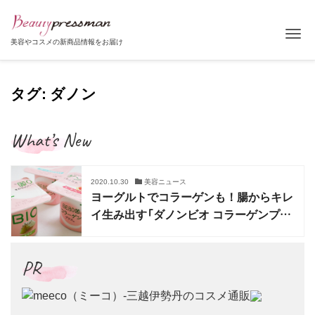
Tog
美容やコスメの新商品情報をお届け
タグ: ダノン
What’s New
2020.10.30
美容ニュース
ヨーグルトでコラーゲンも！腸からキレ
イ生み出す「ダノンビオ コラーゲンプラ
ス」
PR