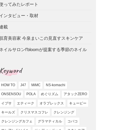
使ってみたレポート
インタビュー・取材
連載
肌育美容家 今泉まいこの見直すスキンケア
ネイルサロンf’bloomが提案する季節のネイル
Keyword
HOW TO
J47
MiMC
NS-komachi
ONSENSOU
POLA
めぐりズム
アタックZERO
イプサ
エティーク
オラプレックス
キューピー
キールズ
クリスマスコフレ
クレンジング
クレンジングカフェ
グラマティカル
コバコ