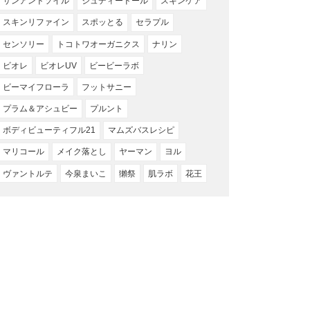
サンアンドソイル
ジュディードール
スキンケア
スキンリファイン
スポッとる
セラプル
センソリー
トコトワオーガニクス
ナリン
ビオレ
ビオレUV
ビービーラボ
ビーマイフローラ
フットサニー
プラム＆アシュビー
プルント
ボディビューティフル21
マムズバスレシピ
マリコール
メイク落とし
ヤーマン
ヨル
ヴァントルテ
今泉まいこ
獺祭
肌ラボ
花王