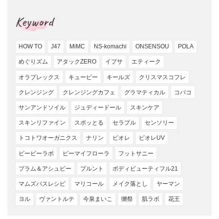
Keyword
HOW TO
J47
MiMC
NS-komachi
ONSENSOU
POLA
めぐりズム
アタックZERO
イプサ
エティーク
オラプレックス
キューピー
キールズ
クリスマスコフレ
クレンジング
クレンジングカフェ
グラマティカル
コバコ
サンアンドソイル
ジュディードール
スキンケア
スキンリファイン
スポッとる
セラプル
センソリー
トコトワオーガニクス
ナリン
ビオレ
ビオレUV
ビービーラボ
ビーマイフローラ
フットサニー
プラム＆アシュビー
プルント
ボディビューティフル21
マムズバスレシピ
マリコール
メイク落とし
ヤーマン
ヨル
ヴァントルテ
今泉まいこ
獺祭
肌ラボ
花王