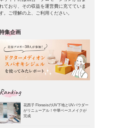
れており、その収益を運営費に充てていま
す。ご理解の上、ご利用ください。
特集企画
Ranking
花西子 FlorasisのUV下地とUVパウダー
がリニューアル！中華ベースメイクが
完成