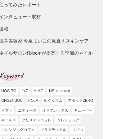
使ってみたレポート
インタビュー・取材
連載
肌育美容家 今泉まいこの見直すスキンケア
ネイルサロンf’bloomが提案する季節のネイル
Keyword
HOW TO
J47
MiMC
NS-komachi
ONSENSOU
POLA
めぐりズム
アタックZERO
イプサ
エティーク
オラプレックス
キューピー
キールズ
クリスマスコフレ
クレンジング
クレンジングカフェ
グラマティカル
コバコ