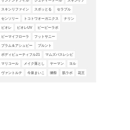
サンアンドソイル
ジュディードール
スキンケア
スキンリファイン
スポッとる
セラプル
センソリー
トコトワオーガニクス
ナリン
ビオレ
ビオレUV
ビービーラボ
ビーマイフローラ
フットサニー
プラム＆アシュビー
プルント
ボディビューティフル21
マムズバスレシピ
マリコール
メイク落とし
ヤーマン
ヨル
ヴァントルテ
今泉まいこ
獺祭
肌ラボ
花王