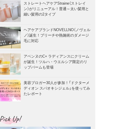
ストレートヘアケアStraine（ストレイ
ン）がリニューアル！普通～太い髪用と
細い髪用の2タイプ
ヘアケアブランドNOVELLNO（ノヴェル
ノ）誕生！ブリーチや熱施術のダメージ
毛に対応
アベンヌのC+ ラディアンスにクリーム
が誕生！ツルハ・ウエルシア限定のリ
ップバームも登場
美容ブロガー30人が参加！「ドクターメ
ディオン スパオキシジェル」を使ってみ
たレポート
Pick Up!