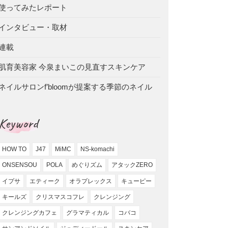
使ってみたレポート
インタビュー・取材
連載
肌育美容家 今泉まいこの見直すスキンケア
ネイルサロンf’bloomが提案する季節のネイル
Keyword
HOW TO
J47
MiMC
NS-komachi
ONSENSOU
POLA
めぐりズム
アタックZERO
イプサ
エティーク
オラプレックス
キューピー
キールズ
クリスマスコフレ
クレンジング
クレンジングカフェ
グラマティカル
コバコ