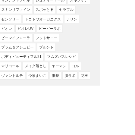
サンアンドソイル
ジュディードール
スキンケア
スキンリファイン
スポッとる
セラプル
センソリー
トコトワオーガニクス
ナリン
ビオレ
ビオレUV
ビービーラボ
ビーマイフローラ
フットサニー
プラム＆アシュビー
プルント
ボディビューティフル21
マムズバスレシピ
マリコール
メイク落とし
ヤーマン
ヨル
ヴァントルテ
今泉まいこ
獺祭
肌ラボ
花王