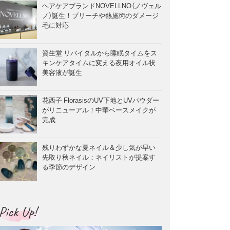
ヘアケアブランドNOVELLNO（ノヴェル
ノ）誕生！ブリーチや熱施術のダメージ
毛に対応
資生堂 リバイタルから睡眠タイムをス
キンケアタイムに変える夜用オイル状
美容液が誕生
花西子 FlorasisのUV下地とUVパウダー
がリニューアル！中華ベースメイクが
完成
残りわずかな夏ネイル＆少し気が早い
先取り秋ネイル：ネイリストが提案す
る季節のデザイン
Pick Up!