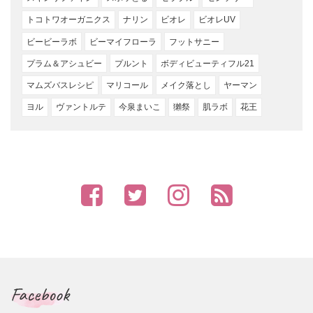
トコトワオーガニクス
ナリン
ビオレ
ビオレUV
ビービーラボ
ビーマイフローラ
フットサニー
プラム＆アシュビー
プルント
ボディビューティフル21
マムズバスレシピ
マリコール
メイク落とし
ヤーマン
ヨル
ヴァントルテ
今泉まいこ
獺祭
肌ラボ
花王
Facebook