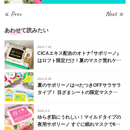
« Prev
Next »
あわせて読みたい
2021.7.16
CICAエキス配合のオトナ「サボリーノ」
はロフト限定だけ！夏のマスク荒れケア
にも
2021.6.29
夏のサボリーノはべたつきOFFサラサラ
タイプ！ 目ざまシートの限定マスクが
発売
2021.2.4
ゆらぎ肌にうれしい！マイルドタイプの
夜用サボリーノ すぐに眠れマスクで60