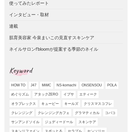
使ってみたレポート
インタビュー・取材
連載
肌育美容家 今泉まいこの見直すスキンケア
ネイルサロンf’bloomが提案する季節のネイル
Keyword
HOW TO
J47
MiMC
NS-komachi
ONSENSOU
POLA
めぐりズム
アタックZERO
イプサ
エティーク
オラプレックス
キューピー
キールズ
クリスマスコフレ
クレンジング
クレンジングカフェ
グラマティカル
コバコ
サンアンドソイル
ジュディードール
スキンケア
スキンリファイン
スポッとる
セラプル
センソリー