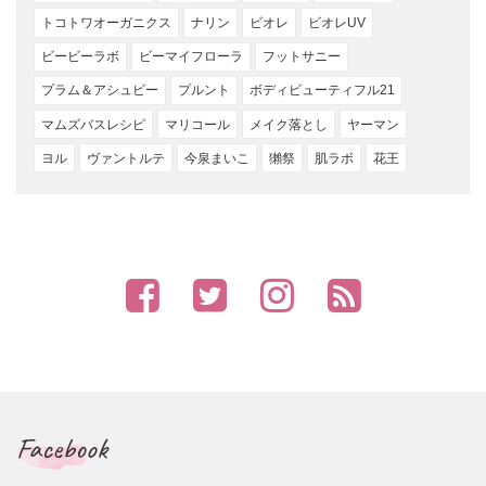
トコトワオーガニクス
ナリン
ビオレ
ビオレUV
ビービーラボ
ビーマイフローラ
フットサニー
プラム＆アシュビー
プルント
ボディビューティフル21
マムズバスレシピ
マリコール
メイク落とし
ヤーマン
ヨル
ヴァントルテ
今泉まいこ
獺祭
肌ラボ
花王
Facebook