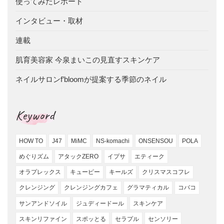
使ってみたレポート
インタビュー・取材
連載
肌育美容家 今泉まいこの見直すスキンケア
ネイルサロンf’bloomが提案する季節のネイル
Keyword
HOW TO
J47
MiMC
NS-komachi
ONSENSOU
POLA
めぐりズム
アタックZERO
イプサ
エティーク
オラプレックス
キューピー
キールズ
クリスマスコフレ
クレンジング
クレンジングカフェ
グラマティカル
コバコ
サンアンドソイル
ジュディードール
スキンケア
スキンリファイン
スポッとる
セラプル
センソリー