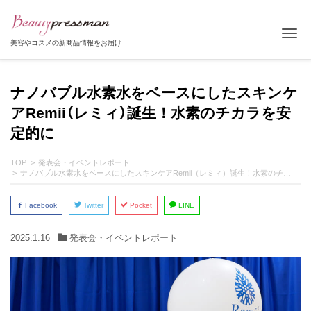
Tog
美容やコスメの新商品情報をお届け
ナノバブル水素水をベースにしたスキンケ
アRemii（レミィ）誕生！水素のチカラを安
定的に
TOP
発表会・イベントレポート
ナノバブル水素水をベースにしたスキンケアRemii（レミィ）誕生！水素のチカラを安定的に
Facebook
Twitter
Pocket
LINE
2025.1.16
発表会・イベントレポート