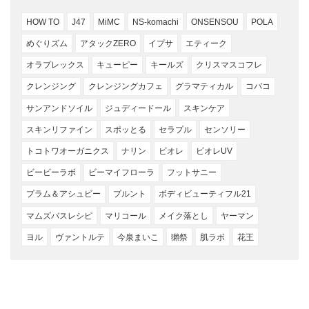
HOW TO
J47
MiMC
NS-komachi
ONSENSOU
POLA
めぐりズム
アタックZERO
イプサ
エティーク
オラプレックス
キューピー
キールズ
クリスマスコフレ
クレンジング
クレンジングカフェ
グラマティカル
コバコ
サンアンドソイル
ジュディードール
スキンケア
スキンリファイン
スポッとる
セラプル
センソリー
トコトワオーガニクス
ナリン
ビオレ
ビオレUV
ビービーラボ
ビーマイフローラ
フットサニー
プラム＆アシュビー
プルント
ボディビューティフル21
マムズバスレシピ
マリコール
メイク落とし
ヤーマン
ヨル
ヴァントルテ
今泉まいこ
獺祭
肌ラボ
花王