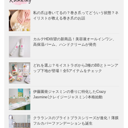
私の爪は巻いてるの？巻き爪ってどういう状態？ネ
イリストが教える巻き爪のお話
カルテHD待望の新商品！美容液オールインワン、
高保湿バーム、ハンドクリームが発売
どれを選ぶ？モイストラボから2種のBBとトーンア
ップ下地が登場！全5アイテムをチェック
伊藤園発ジャスミンの香りに特化したCrazy
Jasmine（クレイジージャスミン）本格始動
クラランスのブライトプラスシリーズが進化！薄膜
フルカバーファンデーションも誕生