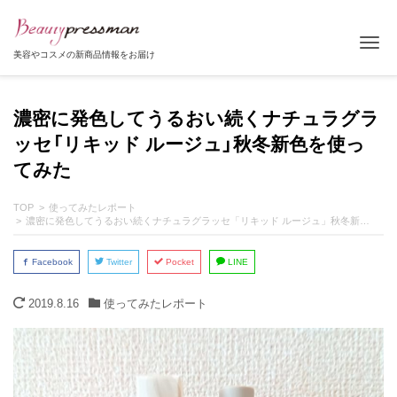
Tog
美容やコスメの新商品情報をお届け
濃密に発色してうるおい続くナチュラグラ
ッセ「リキッド ルージュ」秋冬新色を使っ
てみた
TOP
使ってみたレポート
濃密に発色してうるおい続くナチュラグラッセ「リキッド ルージュ」秋冬新色を使ってみた
Facebook
Twitter
Pocket
LINE
2019.8.16
使ってみたレポート