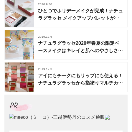
2020.9.30
ひとつでホリデーメイクが完成！ナチュ
ラグラッセ メイクアップパレットが限
定発売
2019.12.6
ナチュラグラッセ2020年春夏の限定ベ
ースメイクはキレイと肌へのやさしさが
一度にかなう
2019.12.3
アイにもチークにもリップにも使える！
ナチュラグラッセから指塗りマルチカラ
ーが新登場
PR