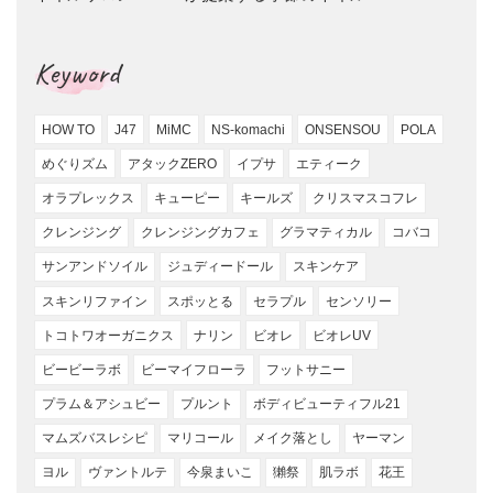
Keyword
HOW TO
J47
MiMC
NS-komachi
ONSENSOU
POLA
めぐりズム
アタックZERO
イプサ
エティーク
オラプレックス
キューピー
キールズ
クリスマスコフレ
クレンジング
クレンジングカフェ
グラマティカル
コバコ
サンアンドソイル
ジュディードール
スキンケア
スキンリファイン
スポッとる
セラプル
センソリー
トコトワオーガニクス
ナリン
ビオレ
ビオレUV
ビービーラボ
ビーマイフローラ
フットサニー
プラム＆アシュビー
プルント
ボディビューティフル21
マムズバスレシピ
マリコール
メイク落とし
ヤーマン
ヨル
ヴァントルテ
今泉まいこ
獺祭
肌ラボ
花王