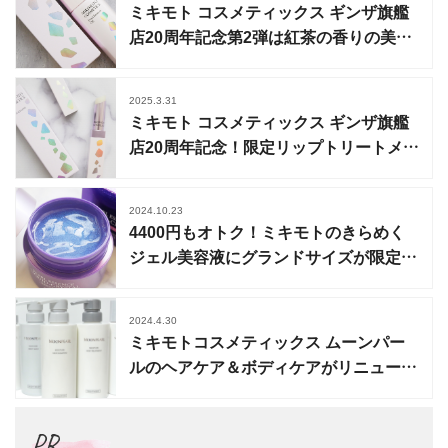
ミキモト コスメティックス ギンザ旗艦
店20周年記念第2弾は紅茶の香りの美容
オイル
2025.3.31
ミキモト コスメティックス ギンザ旗艦
店20周年記念！限定リップトリートメン
トが登場
2024.10.23
4400円もオトク！ミキモトのきらめく
ジェル美容液にグランドサイズが限定登
場
2024.4.30
ミキモトコスメティックス ムーンパー
ルのヘアケア＆ボディケアがリニューア
ル
PR